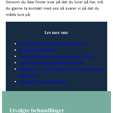
Dersom du ikke finner svar på det du lurer på her, må
du gjerne ta kontakt med oss så svarer vi på det du
måtte lure på.
Les mer om:
Refusjon og støtte til tannbehandling
Ta smilet ditt tilbake
Tannbehandling for deg mellom 25-28-år
Tanngnissing og anspente kjeveledd
Tannhelse – Alt du trenger å vite for et sunt og
sterkt smil
Tannstein / tannsteinsrens
Utvalgte behandlinger