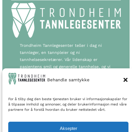
Trondheim Tannlegesenter teller i dag ni
tannleger, en tannpleier og ni
tannhelsesekretærer. Vår lidenskap er
pasientens smil og generelle tannhelse, og vi
setter pasienten i fokus i alt vi gjør. Vi er
Behandle samtykke
stolte av vår utmerkede pasientbehandling,
utvidede åpningstider og transparente
priser. Vi ønsker med dette å overgå
For å tilby deg den beste tjenesten bruker vi informasjonskapsler for
forventningene pasienter har til et
å tilpasse innhold og annonser, og deler brukerinformasjon med våre
tannlegebesøk. Velkommen til oss!
partnere for å forstå hvordan du bruker nettstedet vårt.
Personvernerklæring
Aksepter