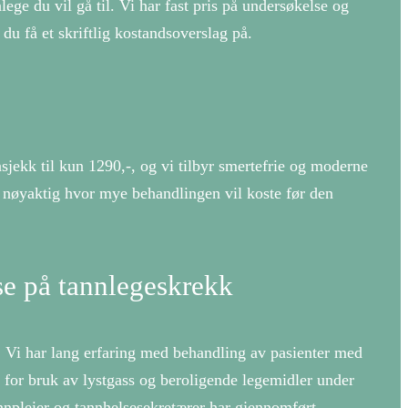
ege du vil gå til. Vi har fast pris på undersøkelse og
 du få et skriftlig kostandsoverslag på.
nnsjekk til kun 1290,-, og vi tilbyr smertefrie og moderne
lt nøyaktig hvor mye behandlingen vil koste før den
e på tannlegeskrekk
! Vi har lang erfaring med behandling av pasienter med
t for bruk av lystgass og beroligende legemidler under
nnpleier og tannhelsesekretærer har gjennomført