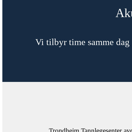
Aku
Vi tilbyr time samme dag 
Trondheim Tannlegesenter av