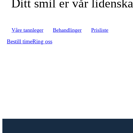
Ditt smil er vår lidensk
Våre tannleger
Behandlinger
Prisliste
Bestill time
Ring oss