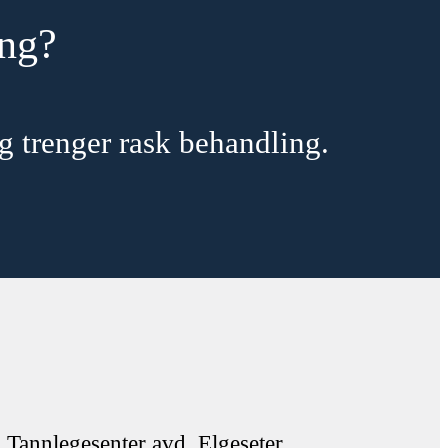
ing?
g trenger rask behandling.
Tannlegesenter avd. Elgeseter