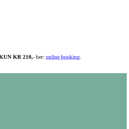
KUN KR 210,-
her:
online booking
.