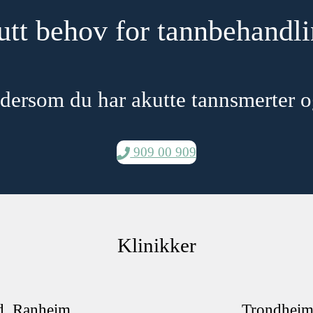
tt behov for tannbehandl
dersom du har akutte tannsmerter o
909 00 909
Klinikker
d. Ranheim
Trondheim 