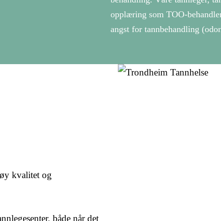
opplæring som TOO-behandlere (
angst for tannbehandling (odont
høy kvalitet og
annlegesenter, både når det