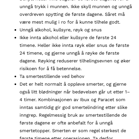
unngå trykk i munnen. Ikke skyll munnen og unngå
overdreven spytting de første dagene. Såret må
være mest mulig i ro for å kunne tilhele godt.
Unngå alkohol, kullsyre, røyk og snus
Ikke innta alkohol eller kullsyre de første 24
timene. Heller ikke innta røyk eller snus de første
24 timene, og gjerne unngå å røyke de første
dagene. Røyking reduserer tilhelingsevnen og øker
risikoen for å få betennelse.
Ta smertestillende ved behov
Det er helt normalt å oppleve smerter, og gjerne
også litt blødninger når bedøvelsen går ut etter 1–
4 timer. Kombinasjonen av Ibux og Paracet som
inntas samtidig gir god smertelindring etter slike
inngrep. Regelmessig bruk av smertestillende de
første dagene er ofte anbefalt for å unngå
smertetopper. Smerten er som regel sterkest de
første timene etter operasjonen. Ta derfor