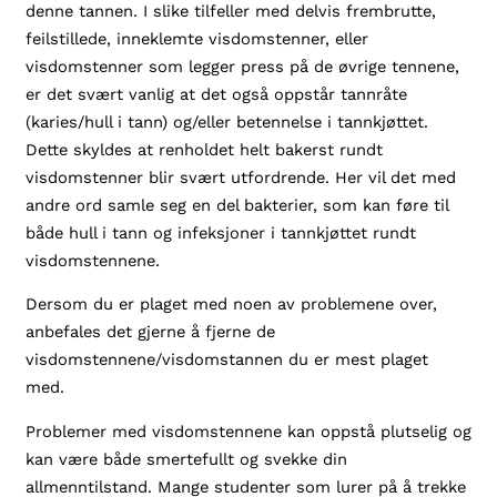
denne tannen. I slike tilfeller med delvis frembrutte,
feilstillede, inneklemte visdomstenner, eller
visdomstenner som legger press på de øvrige tennene,
er det svært vanlig at det også oppstår tannråte
(karies/hull i tann) og/eller betennelse i tannkjøttet.
Dette skyldes at renholdet helt bakerst rundt
visdomstenner blir svært utfordrende. Her vil det med
andre ord samle seg en del bakterier, som kan føre til
både hull i tann og infeksjoner i tannkjøttet rundt
visdomstennene.
Dersom du er plaget med noen av problemene over,
anbefales det gjerne å fjerne de
visdomstennene/visdomstannen du er mest plaget
med.
Problemer med visdomstennene kan oppstå plutselig og
kan være både smertefullt og svekke din
allmenntilstand. Mange studenter som lurer på å trekke