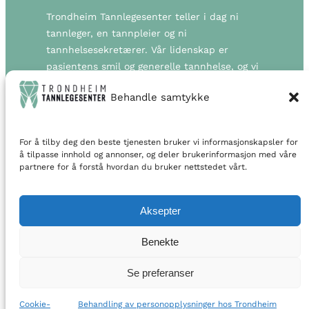
Trondheim Tannlegesenter teller i dag ni
tannleger, en tannpleier og ni
tannhelsesekretærer. Vår lidenskap er
pasientens smil og generelle tannhelse, og vi
setter pasienten i fokus i alt vi gjør. Vi er
Behandle samtykke
stolte av vår utmerkede pasientbehandling,
utvidede åpningstider og transparente
priser. Vi ønsker med dette å overgå
For å tilby deg den beste tjenesten bruker vi informasjonskapsler for
forventningene pasienter har til et
å tilpasse innhold og annonser, og deler brukerinformasjon med våre
tannlegebesøk. Velkommen til oss!
partnere for å forstå hvordan du bruker nettstedet vårt.
Personvernerklæring
Aksepter
Benekte
© 2023 Trondheim Tannlegesenter – Alle rettigheter
Se preferanser
reservert
Cookie-
Behandling av personopplysninger hos Trondheim
Design og utvikling av
Fikse Design