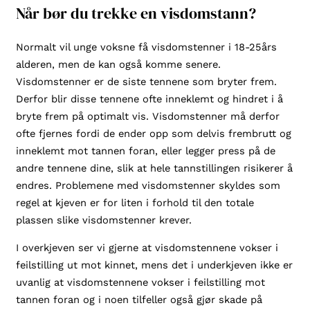
Når bør du trekke en visdomstann?
Normalt vil unge voksne få visdomstenner i 18-25års
alderen, men de kan også komme senere.
Visdomstenner er de siste tennene som bryter frem.
Derfor blir disse tennene ofte inneklemt og hindret i å
bryte frem på optimalt vis. Visdomstenner må derfor
ofte fjernes fordi de ender opp som delvis frembrutt og
inneklemt mot tannen foran, eller legger press på de
andre tennene dine, slik at hele tannstillingen risikerer å
endres. Problemene med visdomstenner skyldes som
regel at kjeven er for liten i forhold til den totale
plassen slike visdomstenner krever.
I overkjeven ser vi gjerne at visdomstennene vokser i
feilstilling ut mot kinnet, mens det i underkjeven ikke er
uvanlig at visdomstennene vokser i feilstilling mot
tannen foran og i noen tilfeller også gjør skade på