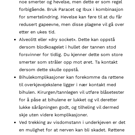
noe smerter og hevelse, men dette er som regel
forbigående. Bruk Paracet og Ibux i kombinasjon
for smertelindring. Hevelse kan føre til at du får
redusert gapeevne, men disse plagene vil gå over
etter en ukes tid.
Alveolitt eller «dry socket». Dette kan oppstå
dersom blodkoagelet i hullet der tannen stod
forsvinner for tidlig. Du kjenner dette som store
smerter som stråler opp mot øret. Ta kontakt
dersom dette skulle oppstå.
Bihulekomplikasjoner kan forekomme da røttene
til overkjevejekslene ligger i nær kontakt med
bihulen. Kirurgen/tannlegen vil utføre blåsetester
for å påse at bihulene er lukket og vil deretter
lukke såråpningen godt, og tilheling vil dermed
skje uten videre komplikasjoner.
Ved trekking av visdomstann i underkjeven er det
en mulighet for at nerven kan bli skadet. Røttene