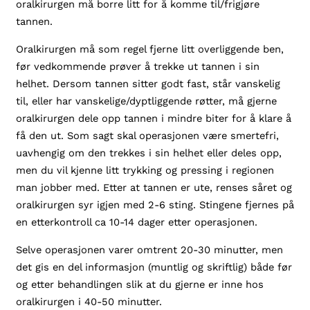
oralkirurgen må borre litt for å komme til/frigjøre
tannen.
Oralkirurgen må som regel fjerne litt overliggende ben,
før vedkommende prøver å trekke ut tannen i sin
helhet. Dersom tannen sitter godt fast, står vanskelig
til, eller har vanskelige/dyptliggende røtter, må gjerne
oralkirurgen dele opp tannen i mindre biter for å klare å
få den ut. Som sagt skal operasjonen være smertefri,
uavhengig om den trekkes i sin helhet eller deles opp,
men du vil kjenne litt trykking og pressing i regionen
man jobber med. Etter at tannen er ute, renses såret og
oralkirurgen syr igjen med 2-6 sting. Stingene fjernes på
en etterkontroll ca 10-14 dager etter operasjonen.
Selve operasjonen varer omtrent 20-30 minutter, men
det gis en del informasjon (muntlig og skriftlig) både før
og etter behandlingen slik at du gjerne er inne hos
oralkirurgen i 40-50 minutter.