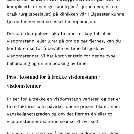
komplisert for vanlige tannleger å fjerne dem, vil en
oralkirurg (spesialist) på klinikken vår i Elgeseter kunne
fjerne tannen ved en enkel tannoperasjon.
Dersom du opplever akutte smerter knyttet til en
visdomstann, eller lurer på om de bør fjernes, kan du
kontakte oss for å bestille en time til sjekk av
visdomstenner. Vi har kort ventetid for denne type
behandling og online booking av time.
Pris / kostnad for å trekke visdomstann /
visdomstenner
Priser for å trekke en visdomstann varierer, og det er
flere faktorer som påvirker denne prisen, blant annet
vanskelighetsgraden og om det fjernes én eller to
visdomstenner i samme seanse. Grovt sett
kan vi si at prisen for å fjerne en visdomstann ligger