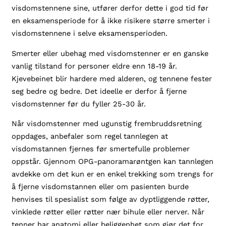
visdomstennene sine, utfører derfor dette i god tid før
en eksamensperiode for å ikke risikere større smerter i
visdomstennene i selve eksamensperioden.
Smerter eller ubehag med visdomstenner er en ganske
vanlig tilstand for personer eldre enn 18-19 år.
Kjevebeinet blir hardere med alderen, og tennene fester
seg bedre og bedre. Det ideelle er derfor å fjerne
visdomstenner før du fyller 25-30 år.
Når visdomstenner med ugunstig frembruddsretning
oppdages, anbefaler som regel tannlegen at
visdomstannen fjernes før smertefulle problemer
oppstår. Gjennom OPG-panoramarøntgen kan tannlegen
avdekke om det kun er en enkel trekking som trengs for
å fjerne visdomstannen eller om pasienten burde
henvises til spesialist som følge av dyptliggende røtter,
vinklede røtter eller røtter nær bihule eller nerver. Når
tenner har anatomi eller beliggenhet som gjør det for