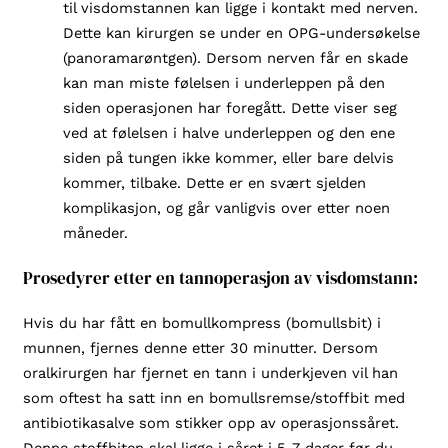
til visdomstannen kan ligge i kontakt med nerven.
Dette kan kirurgen se under en OPG-undersøkelse
(panoramarøntgen). Dersom nerven får en skade
kan man miste følelsen i underleppen på den
siden operasjonen har foregått. Dette viser seg
ved at følelsen i halve underleppen og den ene
siden på tungen ikke kommer, eller bare delvis
kommer, tilbake. Dette er en svært sjelden
komplikasjon, og går vanligvis over etter noen
måneder.
Prosedyrer etter en tannoperasjon av visdomstann:
Hvis du har fått en bomullkompress (bomullsbit) i
munnen, fjernes denne etter 30 minutter. Dersom
oralkirurgen har fjernet en tann i underkjeven vil han
som oftest ha satt inn en bomullsremse/stoffbit med
antibiotikasalve som stikker opp av operasjonssåret.
Denne stoffbiten skal ligge i såret i 5-7 dager før du