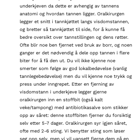
underkjeven da dette er avhengig av tannens
anatomi og hvordan tannen ligger. Oralkirurgen
legger et snitt i tannkjøttet langs visdomstannen,
og bretter så tannkjøttet til side, for å kunne få
bedre oversikt over tannstillingen og dens røtter.
Ofte blir noe ben fjernet ved bruk av borr, og noen
ganger er det nødvendig å dele opp tannen i flere
biter for å få den ut. Du vil ikke kjenne noe
smerter som følge av god lokalbedøvelse (vanlig
tannlegebedøvelse) men du vil kjenne noe trykk og
press under inngrepet. Etter en fjerning av
visdomstann i underkjeve legger gjerne
oralkirurgen inn en stoffbit (også kalt
veke/tampong) med antibiotikasalve som stikker
opp av såret: denne stoffbiten fjerner du forsiktig
selv etter 5-7 dager. Oralkirurgen syr igjen såret,
ofte med 2-6 sting. Vi benytter sting som løser
seg opp selv, men vi vil uansett fjerne dem på en